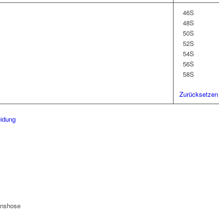
46S
48S
50S
52S
54S
56S
58S
Zurücksetzen
eidung
ionshose