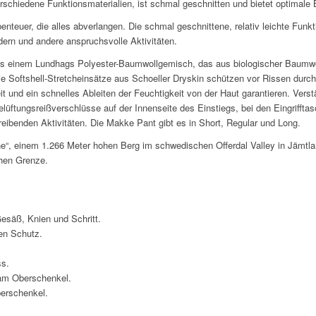
rschiedene Funktionsmaterialien, ist schmal geschnitten und bietet optimale
enteuer, die alles abverlangen. Die schmal geschnittene, relativ leichte Fun
dern und andere anspruchsvolle Aktivitäten.
s einem Lundhags Polyester-Baumwollgemisch, das aus biologischer Baumwol
e Softshell-Stretcheinsätze aus Schoeller Dryskin schützen vor Rissen durch
 und ein schnelles Ableiten der Feuchtigkeit von der Haut garantieren. Ver
Belüftungsreißverschlüsse auf der Innenseite des Einstiegs, bei den Eingrifft
treibenden Aktivitäten. Die Makke Pant gibt es in Short, Regular und Long.
 einem 1.266 Meter hohen Berg im schwedischen Offerdal Valley in Jämtlan
chen Grenze.
Gesäß, Knien und Schritt.
en Schutz.
ss.
 am Oberschenkel.
erschenkel.