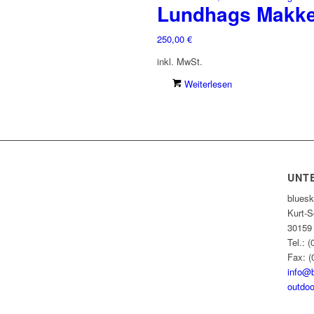
Lundhags Makke
250,00
€
inkl. MwSt.
Weiterlesen
UNT
blues
Kurt-S
30159
Tel.: 
Fax: (
info@
outdoo