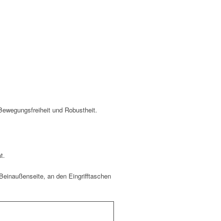
 Bewegungsfreiheit und Robustheit.
t.
einaußenseite, an den Eingrifftaschen