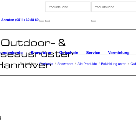
Anrufen
(0511) 32 58 69
undenkonto
Showroom
Gutschein
Service
Vermietung
Du bist hier:
Startseite
/
Showroom
/
Alle Produkte
/
Bekleidung unten
/
Out
N