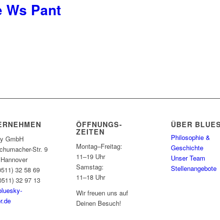
 Ws Pant
ERNEHMEN
ÖFFNUNGS­
ÜBER BLUE
ZEITEN
Philosophie &
ky GmbH
Montag–Freitag:
Geschichte
chumacher-Str. 9
11–19 Uhr
Unser Team
 Hannover
Samstag:
Stellenangebote
(0511) 32 58 69
11–18 Uhr
0511) 32 97 13
bluesky-
Wir freuen uns auf
r.de
Deinen Besuch!