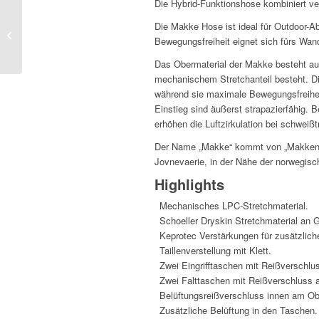
Die Hybrid-Funktionshose kombiniert ve
Die Makke Hose ist ideal für Outdoor-Ab
Lundhags Makke Ms
Bewegungsfreiheit eignet sich fürs Wan
Pant
Das Obermaterial der Makke besteht au
mechanischem Stretchanteil besteht. Di
während sie maximale Bewegungsfreiheit
Einstieg sind äußerst strapazierfähig. 
erhöhen die Luftzirkulation bei schweiß
Der Name „Makke“ kommt von „Makkene“,
Jovnevaerie, in der Nähe der norwegis
Highlights
Mechanisches LPC-Stretchmaterial.
Schoeller Dryskin Stretchmaterial an 
Keprotec Verstärkungen für zusätzlich
Taillenverstellung mit Klett.
Zwei Eingrifftaschen mit Reißverschlu
Zwei Falttaschen mit Reißverschluss
Belüftungsreißverschluss innen am Ob
Zusätzliche Belüftung in den Taschen.