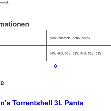
enkel.
rmationen
granit/charcole, petrol/eclips
46S, 48S, 50S, 52S, 54S, 56S, 58S
te
’s Torrentshell 3L Pants