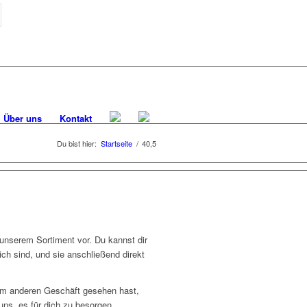
Über uns
Kontakt
Du bist hier:
Startseite
/
40,5
unserem Sortiment vor. Du kannst dir
ich sind, und sie anschließend direkt
nem anderen Geschäft gesehen hast,
uns, es für dich zu besorgen.