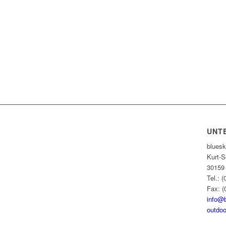
UNT
blues
Kurt-S
30159
Tel.: 
Fax: (
info@
outdoo