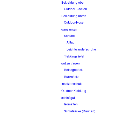
Bekleidung oben
Outdoor- Jacken
Bekleidung unten
Outdoor-Hosen
ganz unten
Schuhe
Alltag
Leichtwanderschuhe
Trekkingstiefel
gut zu tragen
Reisegepäck
Rucksäcke
Insektenschutz
Outdoor-Kleidung
schlaf gut
Isomatten
Schlafsäcke (Daunen)