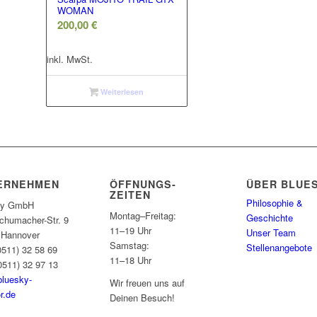
WOMAN
200,00
€
inkl. MwSt.
Weiterlesen
ERNEHMEN
ÖFFNUNGS­
ÜBER BLUE
ZEITEN
Philosophie &
ky GmbH
Montag–Freitag:
Geschichte
chumacher-Str. 9
11–19 Uhr
Unser Team
 Hannover
Samstag:
Stellenangebote
(0511) 32 58 69
11–18 Uhr
0511) 32 97 13
bluesky-
Wir freuen uns auf
r.de
Deinen Besuch!