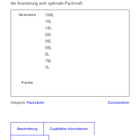
die Ausrüstung aufs optimale Packmaß.
109L
Volumen
10L
13L
22L
35L
59L
5L
79L
7L
Farbe
Kategorie:
Packsäcke
Zurücksetzen
Beschreibung
Zusätzliche Informationen