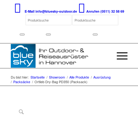
E-Mail
info@bluesky-outdoor.de
Anrufen
(0511) 32 58 69
Du bist hier:
Startseite
/
Showroom
/
Alle Produkte
/
Ausrüstung
/
Packsäcke
/
Ortlieb Dry-Bag PD350 (Packsack)