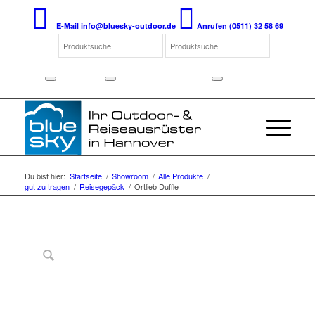
E-Mail
info@bluesky-outdoor.de
Anrufen
(0511) 32 58 69
Du bist hier:
Startseite
/
Showroom
/
Alle Produkte
/
gut zu tragen
/
Reisegepäck
/
Ortlieb Duffle