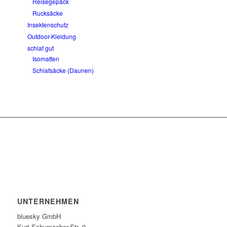
Reisegepäck
Rucksäcke
Insektenschutz
Outdoor-Kleidung
schlaf gut
Isomatten
Schlafsäcke (Daunen)
UNTERNEHMEN
bluesky GmbH
Kurt-Schumacher-Str. 9