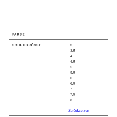
FARBE
3
SCHUHGRÖSSE
3,5
4
4,5
5
5,5
6
6,5
7
7,5
8
Zurücksetzen