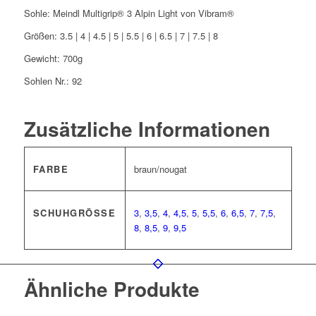
Sohle: Meindl Multigrip® 3 Alpin Light von Vibram®
Größen: 3.5 | 4 | 4.5 | 5 | 5.5 | 6 | 6.5 | 7 | 7.5 | 8
Gewicht: 700g
Sohlen Nr.: 92
Zusätzliche Informationen
FARBE
braun/nougat
SCHUHGRÖSSE
3
,
3,5
,
4
,
4,5
,
5
,
5,5
,
6
,
6,5
,
7
,
7,5
,
8
,
8,5
,
9
,
9,5
Ähnliche Produkte