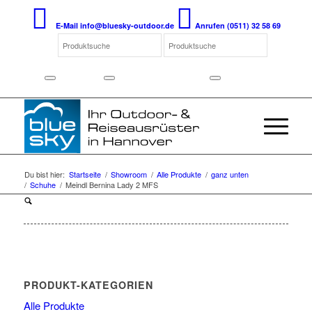
E-Mail
info@bluesky-outdoor.de
Anrufen
(0511) 32 58 69
Du bist hier:
Startseite
/
Showroom
/
Alle Produkte
/
ganz unten
/
Schuhe
/
Meindl Bernina Lady 2 MFS
PRODUKT-KATEGORIEN
Alle Produkte