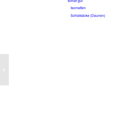
schlaf gut
Isomatten
Schlafsäcke (Daunen)
Meindl Bernina Lady 2
MFS