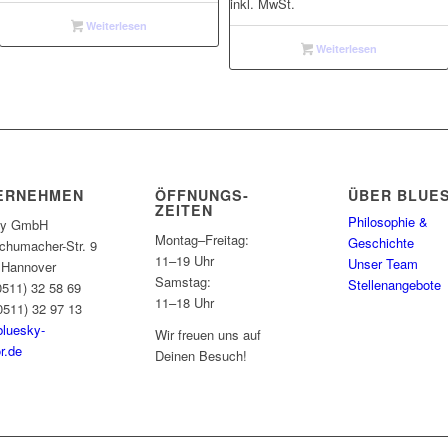
inkl. MwSt.
Weiterlesen
Weiterlesen
ERNEHMEN
ÖFFNUNGS­
ÜBER BLUE
ZEITEN
Philosophie &
ky GmbH
Montag–Freitag:
Geschichte
chumacher-Str. 9
11–19 Uhr
Unser Team
 Hannover
Samstag:
Stellenangebote
(0511) 32 58 69
11–18 Uhr
0511) 32 97 13
bluesky-
Wir freuen uns auf
r.de
Deinen Besuch!