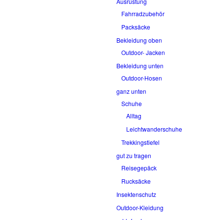
Ausrüstung
Fahrradzubehör
Packsäcke
Bekleidung oben
Outdoor- Jacken
Bekleidung unten
Outdoor-Hosen
ganz unten
Schuhe
Alltag
Leichtwanderschuhe
Trekkingstiefel
gut zu tragen
Reisegepäck
Rucksäcke
Insektenschutz
Outdoor-Kleidung