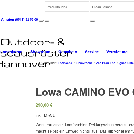
Anrufen
(0511) 32 58 69
undenkonto
Showroom
Gutschein
Service
Vermietung
Du bist hier:
Startseite
/
Showroom
/
Alle Produkte
/
ganz unte
Lowa CAMINO EVO
290,00
€
inkl. MwSt.
Wenn mit einem komfortablen Trekkingschuh bereits unz
macht selbst ein Umweg nichts aus. Das gilt vor allem