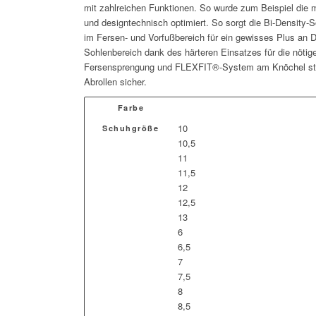
mit zahlreichen Funktionen. So wurde zum Beispiel die m
und designtechnisch optimiert. So sorgt die Bi-Density-S
im Fersen- und Vorfußbereich für ein gewisses Plus an 
Sohlenbereich dank des härteren Einsatzes für die nötige
Fersensprengung und FLEXFIT®-System am Knöchel stel
Abrollen sicher.
Farbe
10
Schuhgröße
10,5
11
11,5
12
12,5
13
6
6,5
7
7,5
8
8,5