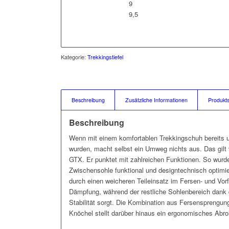
9
9,5
Kategorie:
Trekkingstiefel
Beschreibung
Zusätzliche Informationen
Produkts
Beschreibung
Wenn mit einem komfortablen Trekkingschuh bereits u
wurden, macht selbst ein Umweg nichts aus. Das gil
GTX. Er punktet mit zahlreichen Funktionen. So wurde
Zwischensohle funktional und designtechnisch optimie
durch einen weicheren Teileinsatz im Fersen- und Vor
Dämpfung, während der restliche Sohlenbereich dank d
Stabilität sorgt. Die Kombination aus Fersenspren
Knöchel stellt darüber hinaus ein ergonomisches Abrol