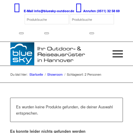
E-Mail
info@bluesky-outdoor.de
Anrufen
(0511) 32 58 69
Du bist hier:
Startseite
/
Showroom
/
Schlagwort: 2 Personen
Es wurden keine Produkte gefunden, die deiner Auswahl
entsprechen.
Es konnte leider nichts gefunden werden